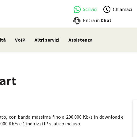
Scrivici
Chiamaci
Entra in
Chat
ità
VoIP
Altri servizi
Assistenza
art
tato, con banda massima fino a 200.000 Kb/s in download e
00 Kb/s e 1 indirizzi IP statico incluso.