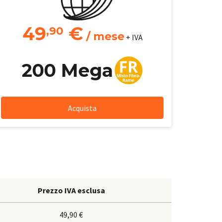
49
€
,90
/ mese
+ IVA
200 Mega
Acquista
Prezzo IVA esclusa
49,90 €