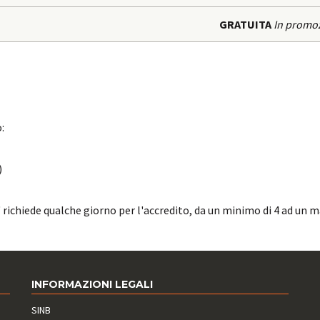
GRATUITA
In promo
:
)
ichiede qualche giorno per l'accredito, da un minimo di 4 ad un m
INFORMAZIONI LEGALI
SINB