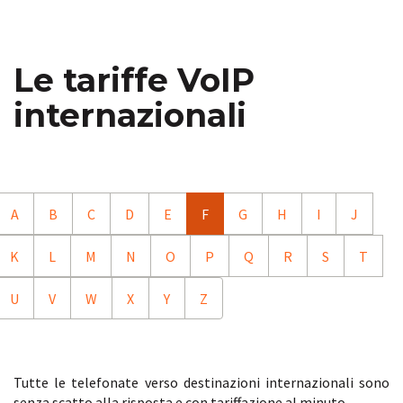
Le tariffe VoIP
internazionali
A
B
C
D
E
F
G
H
I
J
K
L
M
N
O
P
Q
R
S
T
U
V
W
X
Y
Z
Tutte le telefonate verso destinazioni internazionali sono
senza scatto alla risposta e con tariffazione al minuto