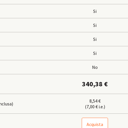
Si
Si
Si
Si
No
340,38 €
8,54 €
nclusa)
(7,00 € i.e.)
Acquista