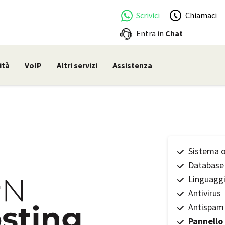
Scrivici
Chiamaci
Entra in
Chat
ità
VoIP
Altri servizi
Assistenza
Sistema o
Database
Linguagg
Antivirus
Antispam
Pannello