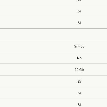
Si
Si
Si + 50
No
10 Gb
25
Si
Si